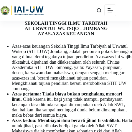
SEKOLAH TINGGI ILMU TARBIYAH
AL URWATUL WUTSQO – JOMBANG
AZAS-AZAS KEUANGAN
Azas-azas keuangan Sekolah Tinggi Ilmu Tarbiyah al Urwatul
Wutsqo (STIT-UW) Jombang, adalah pedoman pokok keuangan
yang dibuat demi tegaknya tujuan pendirian. Azas-azas ini wajib
diketahui, dipahami dan dilaksanakan oleh seluruh Civitas
Akademika STIT-UW Jombang, yaitu: Yayasan, pimpinan,
dosen, karyawan dan mahasiswa, dengan sengaja melanggar
azas-azas ini, berarti mengkhianati tujuan pendirian.
Mengkhianati tujuan pendirian berarti merobohkan STIT-UW
Jombang.
Azas pertama:
Tiada biaya bukan penghalang mencari
ilmu
. Oleh karena itu, bagi yang tidak mampu, pembayaran
keuangan bisa ditunda sampai dimampukan oleh Allah SWT,
dan bahkan jika sampai meninggal dunia belum dimampukan,
maka bebas dari semua biaya.
Azas kedua: Membiayai ilmu berarti jihad fi sabilillah.
Harta
untuk jihad, pasti dibalas berlipat ganda oleh Allah SWT.
Mahasiswa diajak membelanjakan sebagian rizki dari Allah