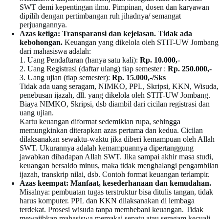
SWT demi kepentingan ilmu. Pimpinan, dosen dan karyawan
dipilih dengan pertimbangan ruh jihadnya/ semangat
perjuangannya.
Azas ketiga:
Transparansi dan kejelasan. Tidak ada
kebohongan.
Keuangan yang dikelola oleh STIT-UW Jombang
dari mahasiswa adalah:
1. Uang Pendaftaran (hanya satu kali):
Rp. 10.000,-
2. Uang Registrasi (daftar ulang) tiap semester :
Rp.
250.000,-
3. Uang ujian (tiap semester):
Rp. 15.000,-/Sks
Tidak ada uang seragam, NIMKO, PPL, Skripsi, KKN, Wisuda,
penebusan ijazah, dll. yang dikelola oleh STIT-UW Jombang.
Biaya NIMKO, Skripsi, dsb diambil dari cicilan registrasi dan
uang ujian.
Kartu keuangan diformat sedemikian rupa, sehingga
memungkinkan diterapkan azas pertama dan kedua. Cicilan
dilaksanakan sewaktu-waktu jika diberi kemampuan oleh Allah
SWT. Ukurannya adalah kemampuannya dipertanggung
jawabkan dihadapan Allah SWT. Jika sampai akhir masa studi,
keuangan bersaldo minus, maka tidak menghalangi pengambilan
ijazah, transkrip nilai, dsb. Contoh format keuangan terlampir.
Azas keempat:
Manfaat, kesederhanaan dan kemudahan.
Misalnya: pembuatan tugas terstruktur bisa ditulis tangan, tidak
harus komputer. PPL dan KKN dilaksanakan di lembaga
terdekat. Prosesi wisuda tanpa membebani keuangan. Tidak
mewajibkan mahasiswa memakai sepatu atau seragam kecuali