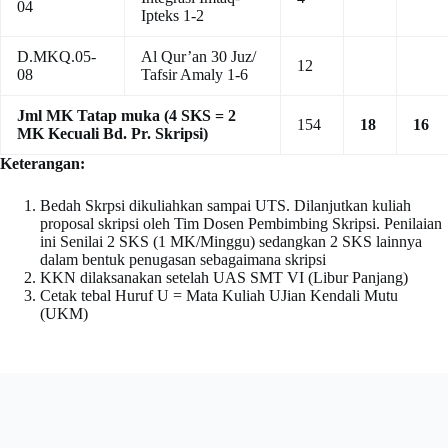
04
Ipteks 1-2
D.MKQ.05-
Al Qur’an 30 Juz/
12
08
Tafsir Amaly 1-6
Jml MK Tatap muka (4 SKS = 2
154
18
16
MK Kecuali Bd. Pr. Skripsi)
Keterangan:
Bedah Skrpsi dikuliahkan sampai UTS. Dilanjutkan kuliah
proposal skripsi oleh Tim Dosen Pembimbing Skripsi. Penilaian
ini Senilai 2 SKS (1 MK/Minggu) sedangkan 2 SKS lainnya
dalam bentuk penugasan sebagaimana skripsi
KKN dilaksanakan setelah UAS SMT VI (Libur Panjang)
Cetak tebal Huruf U = Mata Kuliah UJian Kendali Mutu
(UKM)