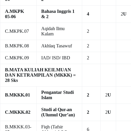
A.MKPK
Bahasa Inggris 1
4
2
U
05-06
& 2
Aqidah Ilmu
C.MKPK.07
2
Kalam
B.MKPK.08
Akhlaq Tasawuf
2
C.MKPK.09
IAD/ ISD/ IBD
2
B.MATA KULIAH KEILMUAN
DAN KETRAMPILAN (MKKK) =
28 Sks
Pengantar Studi
B.MKKK.01
2
2
U
Islam
Studi al Qur-an
C.MKKK.02
2
2
U
(Ulumul Qur’an)
B.MKKK.03-
Fiqh (Tafsir
6