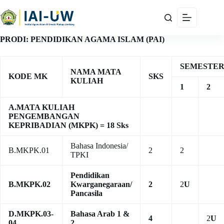
PRODI: PENDIDIKAN AGAMA ISLAM (PAI)
SEMESTE
NAMA MATA
KODE MK
SKS
KULIAH
1
2
A.MATA KULIAH
PENGEMBANGAN
KEPRIBADIAN (MKPK) = 18 Sks
Bahasa Indonesia/
B.MKPK.01
2
2
TPKI
Pendidikan
B.MKPK.02
Kwarganegaraan/
2
2
U
Pancasila
D.MKPK.03-
Bahasa Arab 1 &
4
2
U
04
2