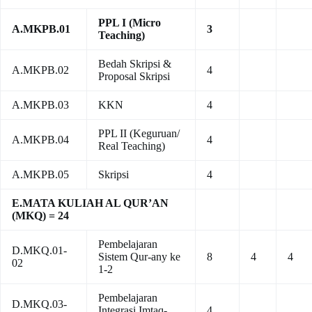
PPL I (Micro
A.MKPB.01
3
Teaching)
Bedah Skripsi &
A.MKPB.02
4
Proposal Skripsi
A.MKPB.03
KKN
4
PPL II (Keguruan/
A.MKPB.04
4
Real Teaching)
A.MKPB.05
Skripsi
4
E.MATA KULIAH AL QUR’AN
(MKQ) = 24
Pembelajaran
D.MKQ.01-
Sistem Qur-any ke
8
4
4
02
1-2
Pembelajaran
D.MKQ.03-
Integrasi Imtaq-
4