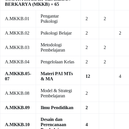
BERKARYA (MKKB) = 65
Pengantar
A.MKKB.01
2
2
Psikologi
A.MKKB.02
Psikologi Belajar
2
2
Metodologi
A.MKKB.03
2
2
Pembelajaran
A.MKKB.04
Pengelolaan Kelas
2
2
A.MKKB.05-
Materi PAI MTs
12
4
07
& MA
Model & Strategi
A.MKKB.08
2
Pembelajaran
A.MKKB.09
Ilmu Pendidikan
2
Desain dan
A.MKKB.10
Perencanaan
4