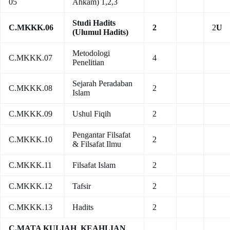
05
Ahkam) 1,2,3
Studi Hadits
C.MKKK.06
2
2
U
(Ulumul Hadits)
Metodologi
C.MKKK.07
4
Penelitian
Sejarah Peradaban
C.MKKK.08
2
Islam
C.MKKK.09
Ushul Fiqih
2
Pengantar Filsafat
C.MKKK.10
2
& Filsafat Ilmu
C.MKKK.11
Filsafat Islam
2
C.MKKK.12
Tafsir
2
C.MKKK.13
Hadits
2
C.MATA KULIAH KEAHLIAN