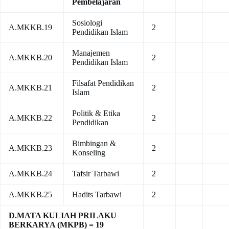
Pembelajaran
Sosiologi
A.MKKB.19
2
Pendidikan Islam
Manajemen
A.MKKB.20
2
Pendidikan Islam
Filsafat Pendidikan
A.MKKB.21
2
Islam
Politik & Etika
A.MKKB.22
2
Pendidikan
Bimbingan &
A.MKKB.23
2
Konseling
A.MKKB.24
Tafsir Tarbawi
2
A.MKKB.25
Hadits Tarbawi
2
D.MATA KULIAH PRILAKU
BERKARYA (MKPB) = 19