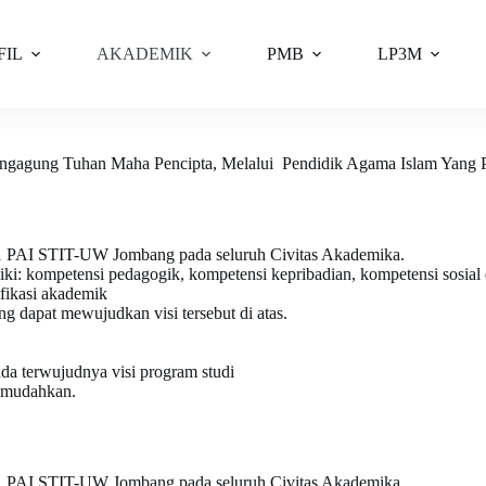
FIL
AKADEMIK
PMB
LP3M
engagung Tuhan Maha Pencipta, Melalui Pendidik Agama Islam Yang 
-1 PAI STIT-UW Jombang pada seluruh Civitas Akademika.
 kompetensi pedagogik, kompetensi kepribadian, kompetensi sosial da
fikasi akademik
g dapat mewujudkan visi tersebut di atas.
a terwujudnya visi program studi
memudahkan.
-1 PAI STIT-UW Jombang pada seluruh Civitas Akademika.