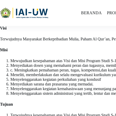
BERANDA
PRO
Visi
Terwujudnya Masyarakat Berkepribadian Mulia, Paham Al Qur’an, P
Misi
Mewujudkan kesepahaman atas Visi dan Misi Program Studi S
Menyediakan dosen yang memahami peran dan tugasnya, memiliki:
c. Meningkatkan pemahaman peran, tugas, kompetensi,dan kuali
Meneliti, memberlakukan dan selalu mengevaluasi kurikulum yan
Menyelenggarakan kegiatan perkuliahan yang kondusif
Menyediakan sarana dan prasarana yang memadai.
Menyelenggarakan kegiatan kemahasiswaan yang menunjang pad
Menyelenggarakan sistem administrasi yang tertib, lentur dan 
Tujuan
Terwujudnya kesepahaman atas Visi dan Misi Program Studi S