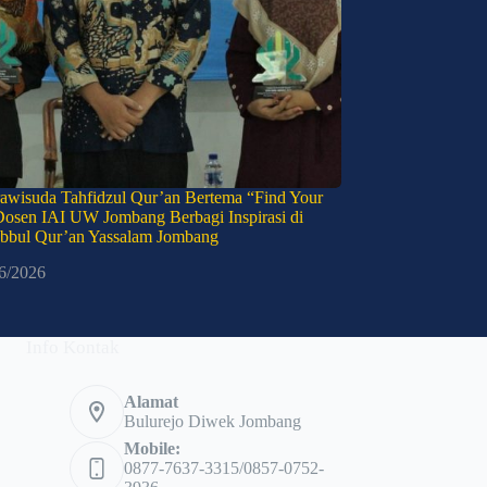
awisuda Tahfidzul Qur’an Bertema “Find Your
Dosen IAI UW Jombang Berbagi Inspirasi di
bbul Qur’an Yassalam Jombang
6/2026
Info Kontak
Alamat
Bulurejo Diwek Jombang
Mobile:
0877-7637-3315/0857-0752-