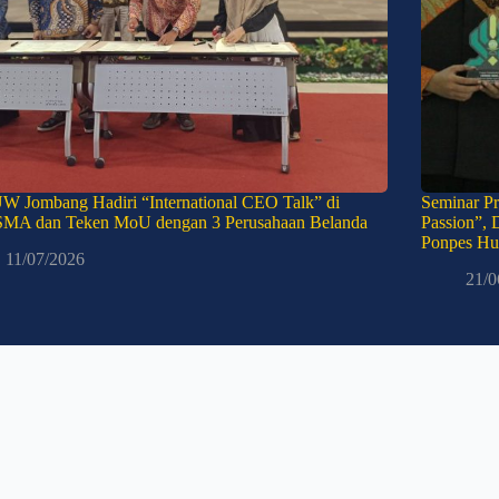
W Jombang Hadiri “International CEO Talk” di
Seminar Pr
MA dan Teken MoU dengan 3 Perusahaan Belanda
Passion”, 
Ponpes Hu
11/07/2026
21/0