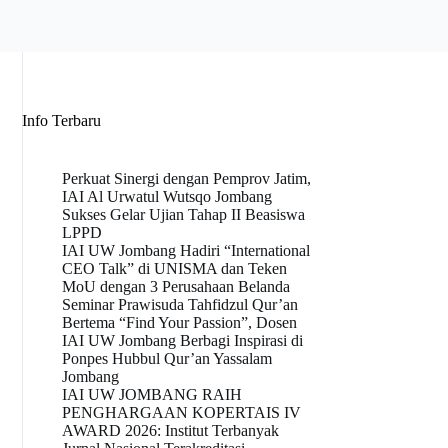
Info Terbaru
Perkuat Sinergi dengan Pemprov Jatim,
IAI Al Urwatul Wutsqo Jombang
Sukses Gelar Ujian Tahap II Beasiswa
LPPD
IAI UW Jombang Hadiri “International
CEO Talk” di UNISMA dan Teken
MoU dengan 3 Perusahaan Belanda
Seminar Prawisuda Tahfidzul Qur’an
Bertema “Find Your Passion”, Dosen
IAI UW Jombang Berbagi Inspirasi di
Ponpes Hubbul Qur’an Yassalam
Jombang
IAI UW JOMBANG RAIH
PENGHARGAAN KOPERTAIS IV
AWARD 2026: Institut Terbanyak