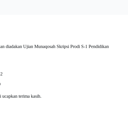
kan diadakan Ujian Munaqosah Skripsi Prodi S-1 Pendidikan
92
9
i ucapkan terima kasih.