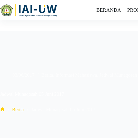
BERANDA
PRO
03/06/2017
Berita
,
Informasi Mahasiswa
,
Jadwal Munaqosah
Jadwal Munaqosah 05 Juni 2017
Berita
Jadwal Munaqosah 05 Juni 2017