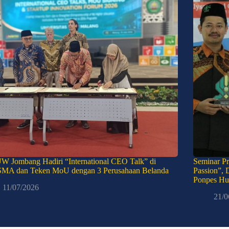
W Jombang Hadiri “International CEO Talk” di
Seminar Pr
MA dan Teken MoU dengan 3 Perusahaan Belanda
Passion”, 
Ponpes Hu
11/07/2026
21/0