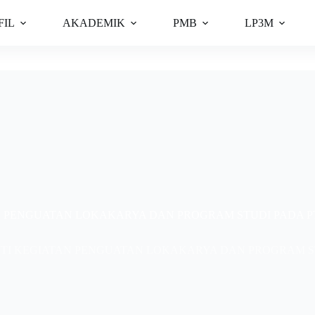
FIL
AKADEMIK
PMB
LP3M
N PENGUATAN LOKAKARYA DAN PROGRAM STUDI PADA P
UTI KEGIATAN PENGUATAN LOKAKARYA DAN PROGRAM ST