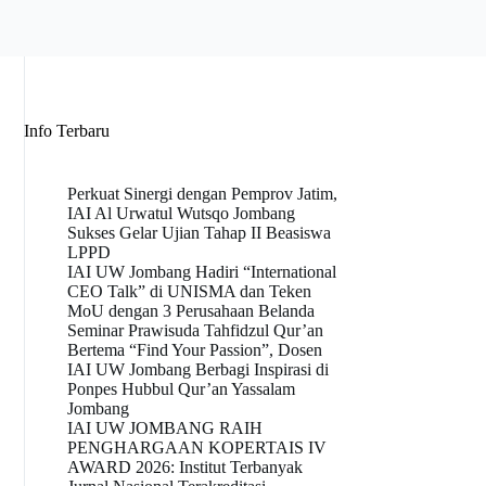
Info Terbaru
Perkuat Sinergi dengan Pemprov Jatim,
IAI Al Urwatul Wutsqo Jombang
Sukses Gelar Ujian Tahap II Beasiswa
LPPD
IAI UW Jombang Hadiri “International
CEO Talk” di UNISMA dan Teken
MoU dengan 3 Perusahaan Belanda
Seminar Prawisuda Tahfidzul Qur’an
Bertema “Find Your Passion”, Dosen
IAI UW Jombang Berbagi Inspirasi di
Ponpes Hubbul Qur’an Yassalam
Jombang
IAI UW JOMBANG RAIH
PENGHARGAAN KOPERTAIS IV
AWARD 2026: Institut Terbanyak