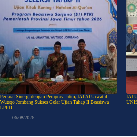
Perkuat Sinergi dengan Pemprov Jatim, IAI Al Urwatul
IAI U
Wutsqo Jombang Sukses Gelar Ujian Tahap II Beasiswa
UNIS
LPPD
06/08/2026