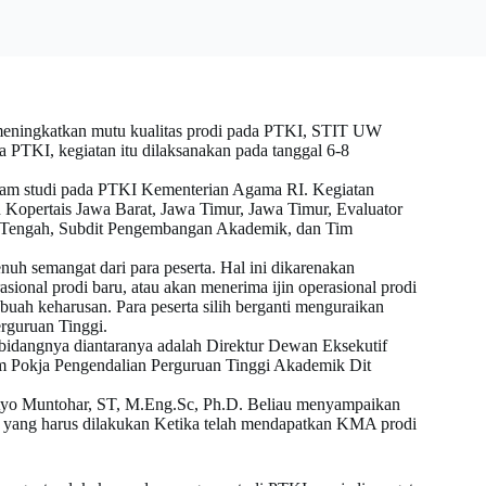
meningkatkan mutu kualitas prodi pada PTKI, STIT UW
PTKI, kegiatan itu dilaksanakan pada tanggal 6-8
gram studi pada PTKI Kementerian Agama RI. Kegiatan
n Kopertais Jawa Barat, Jawa Timur, Jawa Timur, Evaluator
wa Tengah, Subdit Pengembangan Akademik, dan Tim
uh semangat dari para peserta. Hal ini dikarenakan
sional prodi baru, atau akan menerima ijin operasional prodi
ah keharusan. Para peserta silih berganti menguraikan
rguruan Tinggi.
 bidangnya diantaranya adalah Direktur Dewan Eksekutif
ja Pengendalian Perguruan Tinggi Akademik Dit
Setyo Muntohar, ST, M.Eng.Sc, Ph.D. Beliau menyampaikan
al yang harus dilakukan Ketika telah mendapatkan KMA prodi