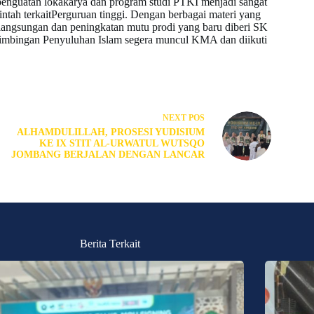
penguatan lokakarya dan program studi PTKI menjadi sangat
tah terkaitPerguruan tinggi. Dengan berbagai materi yang
langsungan dan peningkatan mutu prodi yang baru diberi SK
bingan Penyuluhan Islam segera muncul KMA dan diikuti
NEXT
POS
ALHAMDULILLAH, PROSESI YUDISIUM
KE IX STIT AL-URWATUL WUTSQO
JOMBANG BERJALAN DENGAN LANCAR
Berita Terkait