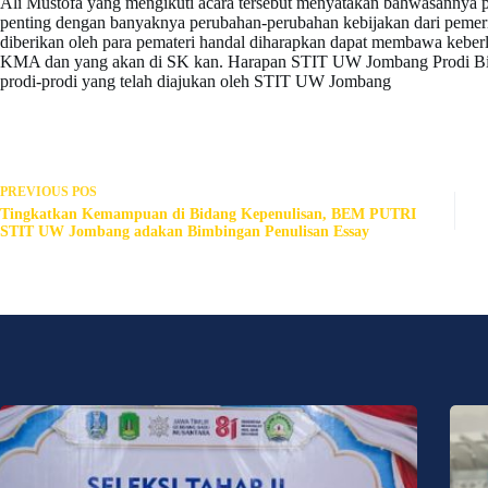
Ali Mustofa yang mengikuti acara tersebut menyatakan bahwasannya 
penting dengan banyaknya perubahan-perubahan kebijakan dari pemerin
diberikan oleh para pemateri handal diharapkan dapat membawa keber
KMA dan yang akan di SK kan. Harapan STIT UW Jombang Prodi Bim
prodi-prodi yang telah diajukan oleh STIT UW Jombang
PREVIOUS
POS
Tingkatkan Kemampuan di Bidang Kepenulisan, BEM PUTRI
STIT UW Jombang adakan Bimbingan Penulisan Essay