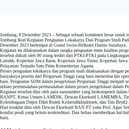
Jombang, 8 Desember 2023 – Sebagai sebuah komitmen besar untuk 
Jombang Ikuti Kegiatan Penguatan Lokakarya Dan Program Studi Pada 
Desember 2023 bertempat di Grand Swiss-Belhotel Darmo Surabaya.
Kegiatan itu dilaksanakan dalam rangka penguatan mutu kualitas pro
tersebut diikuti oleh 90 orang terdiri dari PTKI-PTKI pada Lingkunga
Lamdik, Kopertais Jawa Barat, Kopertais Jawa Timur, Kopertais Ja
Pelayanan Terpadu Satu Pintu Kementerian Agama.
Proses penguatan lokakarya dan program studi dilaksanakan dengan pen
banyaknya peserta dari Perguruan Tinggi yang baru menerima ijin opera
baru. Penguatan SDM dalam pengelolaan Perguruan Tinggi menjadi sebu
sekian permasalahan-permasalahan dalam proses pengelolaan dalam Pe
Kegiatan tersebut diisi oleh para narasumber yang berkompeten dalam
BANPT, Ketua Umum LAMDIK, Dewan Eksekutif LAMEMBA, Tim Pok
Kelembagaan Ditjen Dikti Ristek Kemendikbudristek, dan Tim BestQ.
Hari terakhir diisi oleh Dewan Eksekutif BAN PT yaitu Prof. Agus 
kondisi prodi yang belum terakreditasi. Dan beliau memberikan hal-h
baru.