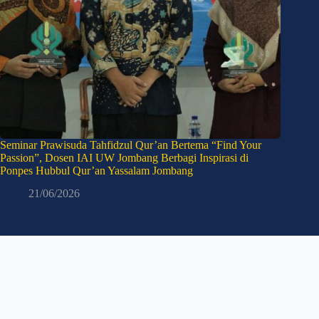
Seminar Prawisuda Tahfidzul Qur’an Bertema “Find Your
Passion”, Dosen IAI UW Jombang Berbagi Inspirasi di
Ponpes Hubbul Qur’an Yassalam Jombang
21/06/2026