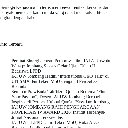
Semoga Kerjasama ini terus membawa manfaat bersama dan
banyak mencetak kaum muda yang dapat melakukan literasi
digital dengan baik.
Info Terbaru
Perkuat Sinergi dengan Pemprov Jatim, IAI Al Urwatul
Wutsqo Jombang Sukses Gelar Ujian Tahap II
Beasiswa LPPD
IAI UW Jombang Hadiri “International CEO Talk” di
UNISMA dan Teken MoU dengan 3 Perusahaan
Belanda
Seminar Prawisuda Tahfidzul Qur’an Bertema “Find
Your Passion”, Dosen IAI UW Jombang Berbagi
Inspirasi di Ponpes Hubbul Qur’an Yassalam Jombang
IAI UW JOMBANG RAIH PENGHARGAAN
KOPERTAIS IV AWARD 2026: Institut Terbanyak
Jurnal Nasional Terakreditasi
IAI UW – LPPD Jatim Teken MoU, Buka Akses
Beasiswa Madin bagi Lulusan Pesantren