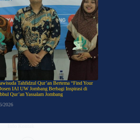
awisuda Tahfidzul Qur’an Bertema “Find Your
Dosen IAI UW Jombang Berbagi Inspirasi di
bbul Qur’an Yassalam Jombang
6/2026
Info Kontak