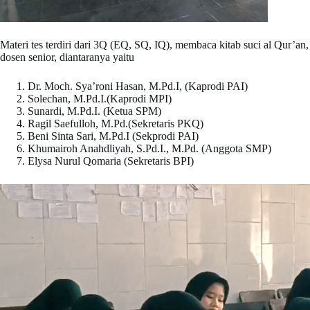
Materi tes terdiri dari 3Q (EQ, SQ, IQ), membaca kitab suci al Qur’an,
dosen senior, diantaranya yaitu
Dr. Moch. Sya’roni Hasan, M.Pd.I, (Kaprodi PAI)
Solechan, M.Pd.I.(Kaprodi MPI)
Sunardi, M.Pd.I. (Ketua SPM)
Ragil Saefulloh, M.Pd.(Sekretaris PKQ)
Beni Sinta Sari, M.Pd.I (Sekprodi PAI)
Khumairoh Anahdliyah, S.Pd.I., M.Pd. (Anggota SMP)
Elysa Nurul Qomaria (Sekretaris BPI)