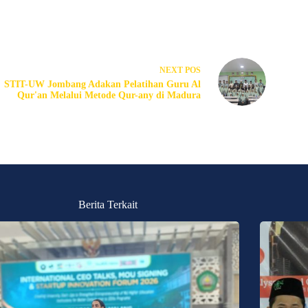
NEXT
POS
STIT-UW Jombang Adakan Pelatihan Guru Al
Qur'an Melalui Metode Qur-any di Madura
Berita Terkait