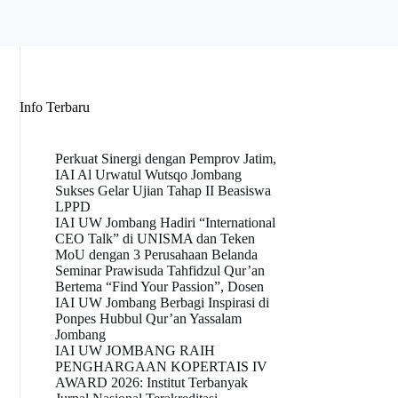
Info Terbaru
Perkuat Sinergi dengan Pemprov Jatim,
IAI Al Urwatul Wutsqo Jombang
Sukses Gelar Ujian Tahap II Beasiswa
LPPD
IAI UW Jombang Hadiri “International
CEO Talk” di UNISMA dan Teken
MoU dengan 3 Perusahaan Belanda
Seminar Prawisuda Tahfidzul Qur’an
Bertema “Find Your Passion”, Dosen
IAI UW Jombang Berbagi Inspirasi di
Ponpes Hubbul Qur’an Yassalam
Jombang
IAI UW JOMBANG RAIH
PENGHARGAAN KOPERTAIS IV
AWARD 2026: Institut Terbanyak