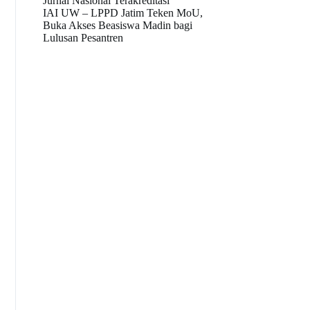
Jurnal Nasional Terakreditasi
IAI UW – LPPD Jatim Teken MoU,
Buka Akses Beasiswa Madin bagi
Lulusan Pesantren