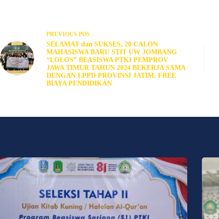
PREVIOUS
POS
SELAMAT dan SUKSES, 20 CALON
MAHASISWA BARU STIT UW JOMBANG
“LOLOS” BEASISWA PTKI PEMPROV
JAWA TIMUR TAHUN 2024 BEKERJA SAMA
DENGAN LPPD PROVINSI JATIM. FREE
BIAYA PENDIDIKAN