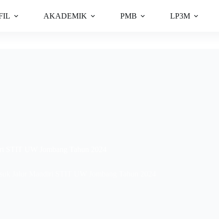
FIL
AKADEMIK
PMB
LP3M
diri STIT UW Jombang Tahun 2024
asuk Jalur Mandiri STIT UW Jombang Tahun 2024