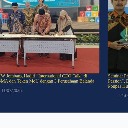
W Jombang Hadiri “International CEO Talk” di
Seminar Pr
MA dan Teken MoU dengan 3 Perusahaan Belanda
Passion”, 
Ponpes Hu
11/07/2026
21/0