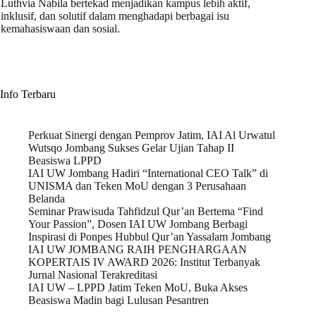
Luthvia Nabila bertekad menjadikan kampus lebih aktif,
inklusif, dan solutif dalam menghadapi berbagai isu
kemahasiswaan dan sosial.
Info Terbaru
Perkuat Sinergi dengan Pemprov Jatim, IAI Al Urwatul
Wutsqo Jombang Sukses Gelar Ujian Tahap II
Beasiswa LPPD
IAI UW Jombang Hadiri “International CEO Talk” di
UNISMA dan Teken MoU dengan 3 Perusahaan
Belanda
Seminar Prawisuda Tahfidzul Qur’an Bertema “Find
Your Passion”, Dosen IAI UW Jombang Berbagi
Inspirasi di Ponpes Hubbul Qur’an Yassalam Jombang
IAI UW JOMBANG RAIH PENGHARGAAN
KOPERTAIS IV AWARD 2026: Institut Terbanyak
Jurnal Nasional Terakreditasi
IAI UW – LPPD Jatim Teken MoU, Buka Akses
Beasiswa Madin bagi Lulusan Pesantren