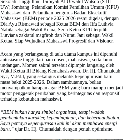
Sekolah Tinggi Ilmu Tarbiyah Al Urwatul Wutsqo (STIT
UW) Jombang. Pelantikan Komisi Pemilihan Umum (KPU)
Mahasiswi dan Pelantikan pengurus Badan Eksekutif
Mahasiswi (BEM) periode 2025-2026 resmi digelar, dengan
Dia Ayu Rismawati sebagai Ketua BEM dan Iffa Luthvia
Nabila sebagai Wakil Ketua, Serta Ketua KPU terpilih
Lutviana zakiatul magfiroh dan Nurati Jani sebagai Wakil
Ketua. Siap Wujudkan Mahasiswi Progresif dan Visioner.
Acara yang berlangsung di aula utama kampus ini dipenuhi
antusiasme tinggi dari para dosen, mahasiswa, serta tamu
undangan. Momen sakral tersebut dipimpin langsung oleh
Wakil Ketua III Bidang Kemahasiswaan, Dr. Hj. Chumaidah
Syc, M.Pd.I, yang sekaligus melantik kepengurusan baru
masa bakti 2025-2026. Dalam sambutannya, beliau
menyampaikan harapan agar BEM yang baru mampu menjadi
motor penggerak perubahan yang berintegritas dan responsif
terhadap kebutuhan mahasiswi.
“BEM bukan hanya simbol organisasi, tetapi wadah
pembentukan karakter, kepemimpinan, dan kebermanfaatan.
Saya percaya kepengurusan kali ini akan membawa energi
baru,”
ujar Dr. Hj. Chumaidah dengan penuh optimisme.