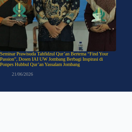
Seminar Prawisuda Tahfidzul Qur’an Bertema “Find Your
Passion”, Dosen IAI UW Jombang Berbagi Inspirasi di
Ponpes Hubbul Qur’an Yassalam Jombang
21/06/2026