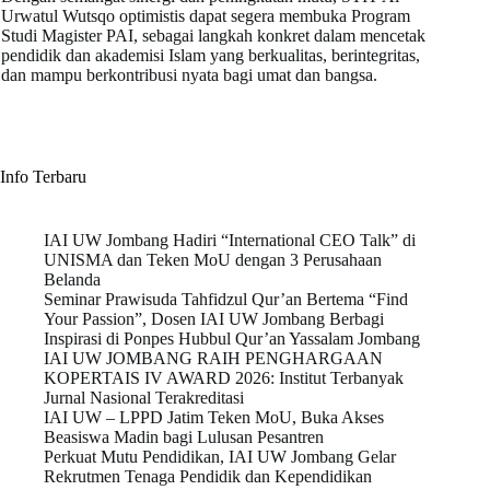
Urwatul Wutsqo optimistis dapat segera membuka Program
Studi Magister PAI, sebagai langkah konkret dalam mencetak
pendidik dan akademisi Islam yang berkualitas, berintegritas,
dan mampu berkontribusi nyata bagi umat dan bangsa.
Info Terbaru
IAI UW Jombang Hadiri “International CEO Talk” di
UNISMA dan Teken MoU dengan 3 Perusahaan
Belanda
Seminar Prawisuda Tahfidzul Qur’an Bertema “Find
Your Passion”, Dosen IAI UW Jombang Berbagi
Inspirasi di Ponpes Hubbul Qur’an Yassalam Jombang
IAI UW JOMBANG RAIH PENGHARGAAN
KOPERTAIS IV AWARD 2026: Institut Terbanyak
Jurnal Nasional Terakreditasi
IAI UW – LPPD Jatim Teken MoU, Buka Akses
Beasiswa Madin bagi Lulusan Pesantren
Perkuat Mutu Pendidikan, IAI UW Jombang Gelar
Rekrutmen Tenaga Pendidik dan Kependidikan