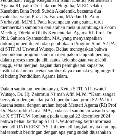
Pendidikan Tinggi Keagamaan Islam (Diktis) Kementerian
Agama RI, yaitu Dr. Lukman Nugraha, M.ED selaku
Kasubtim Bina Prodi Subdit Akademik, bersama dua
evaluator, yakni Prof. Dr. Fauzan, MA dan Dr. Anin
Nurhayati, M.Pd.I. Pada kesempatan yang sama, turut
memberikan sambutan dan arahan melalui sambungan Zoom
Meeting, Direktur Diktis Kementerian Agama RI, Prof. Dr.
Phil. Sahiron Syamsuddin, MA, yang menyampaikan
dukungan penuh terhadap pembukaan Program Studi S2 PAI
di STIT Al Urwatul Wutsqo. Beliau menegaskan bahwa
pembukaan program studi ini merupakan langkah penting
dalam proses menuju alih status kelembagaan yang lebih
tinggi, serta menjadi bagian dari peningkatan kapasitas
institusi dalam mencetak sumber daya manusia yang unggul
di bidang Pendidikan Agama Islam.
Dalam sambutan pembukanya, Ketua STIT Al Urwatul
Wutsqo, Dr. Hj. Zahrotun Ni’mah Afif, M.Pd. “Kami sangat
bersyukur dengan adanya AL pembukaan prodi S2 PAI ini
karena sesuai dengan arahan bapak Menteri Agama (RI) Prof.
Dr. Nazaruddin Umar MA, pada saat sambutan wisuda yang
ke X STIT-UW Jombang pada tanggal 22 desember 2024
bahwa beliau berharap STIT-UW Jombang bertranformasi
menjadi UNIVERSITAS. Ini menjadi langkah nyata dan juga
hal tersebut beriringan dengan apa yang sudah diusahakan