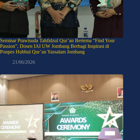
Seminar Prawisuda Tahfidzul Qur’an Bertema “Find Your
Passion”, Dosen IAI UW Jombang Berbagi Inspirasi di
Ponpes Hubbul Qur’an Yassalam Jombang
21/06/2026