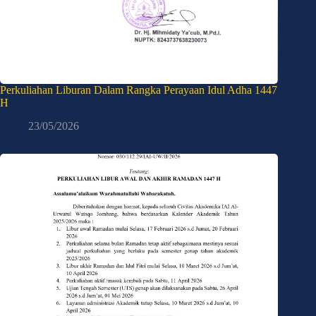
Perkuliahan Liburan Dalam Rangka Perayaan Idul Adha 1447
H
23/05/2026